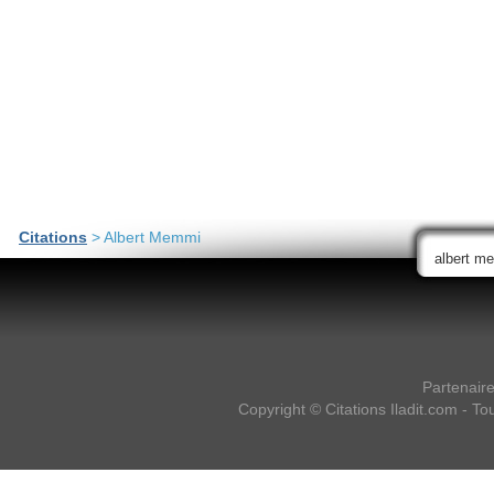
Citations
> Albert Memmi
Partenair
Copyright ©
Citations Iladit.com
- Tou