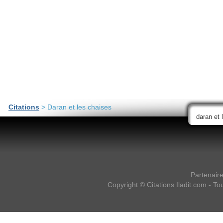
Citations
> Daran et les chaises
Partenair
Copyright ©
Citations Iladit.com
- Tou