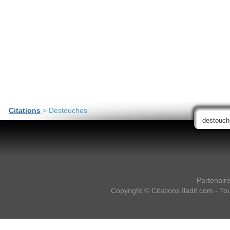
Citations
> Destouches
Partenair
Copyright ©
Citations Iladit.com
- Tou