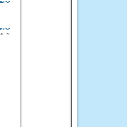
Jerrold
Jerrold
ld's wit