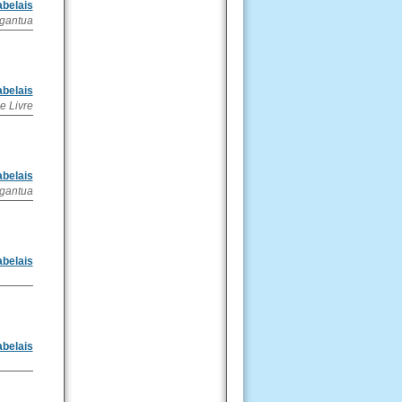
abelais
rgantua
abelais
e Livre
abelais
gantua
abelais
abelais