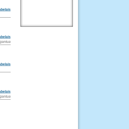
abelais
abelais
rgantua
abelais
abelais
rgantua