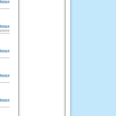
Horace
Horace
escence
Horace
Horace
Horace