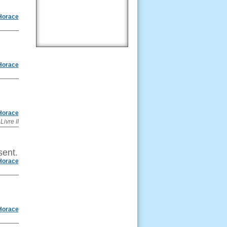
Horace
Horace
Horace
Livre II
sent.
Horace
Horace