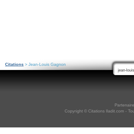
Citations
> Jean-Louis Gagnon
Partenair
Copyright ©
Citations Iladit.com
- Tou