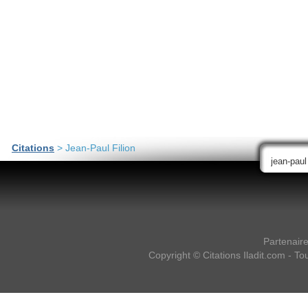
Citations
> Jean-Paul Filion
Partenair
Copyright ©
Citations Iladit.com
- Tou