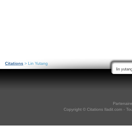
Citations
> Lin Yutang
Partenair
Copyright ©
Citations Iladit.com
- Tou