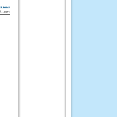
oisseau
i meurt