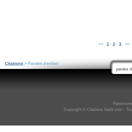
<<
1
-
2
-
3
>>
Citations
> Paroles d'enfant
Partenair
Copyright ©
Citations Iladit.com
- Tou