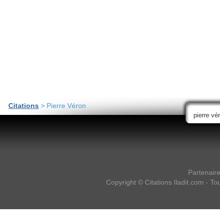
Citations
> Pierre Véron
Partenair
Copyright ©
Citations Iladit.com
- Tou