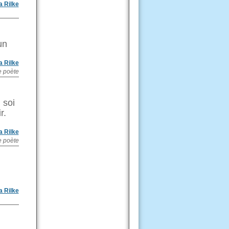
a Rilke
un
a Rilke
e poète
 soi
r.
a Rilke
e poète
a Rilke