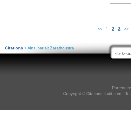
<< 1 -
2
-
3
>>
Citations
> Ainsi parlait Zarathoustra
Partenair
Copyright ©
Citations Iladit.com
- Tou