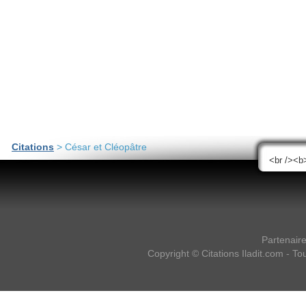
Citations
> César et Cléopâtre
Partenair
Copyright ©
Citations Iladit.com
- Tou