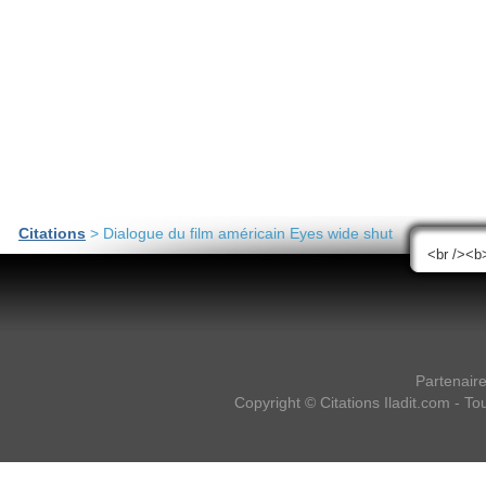
Citations
> Dialogue du film américain Eyes wide shut
Partenair
Copyright ©
Citations Iladit.com
- Tou