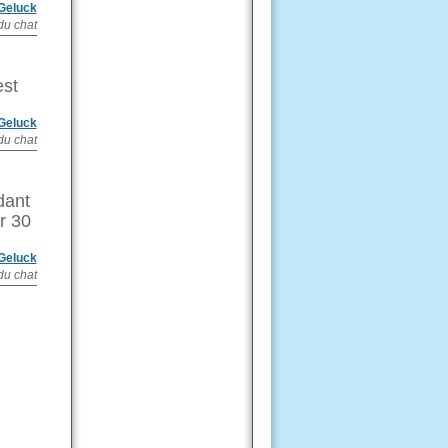
 Geluck
du chat
est
 Geluck
du chat
dant
r 30
 Geluck
du chat