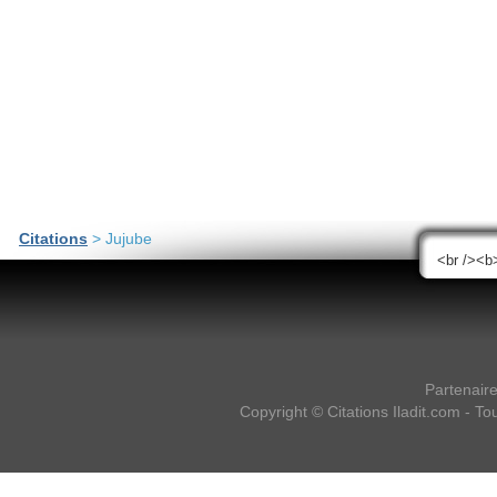
Citations
> Jujube
Partenair
Copyright ©
Citations Iladit.com
- Tou