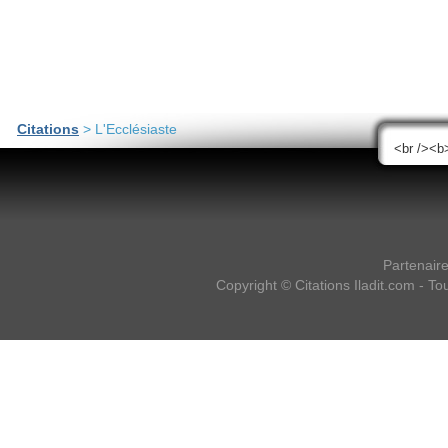
Citations
> L'Ecclésiaste
Partenair
Copyright ©
Citations Iladit.com
- Tou