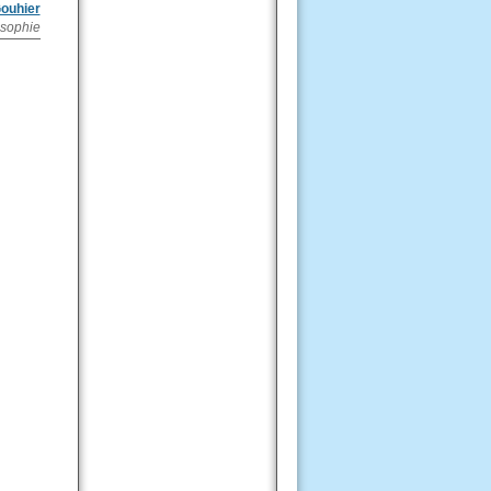
Gouhier
losophie