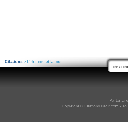
Citations
> L'Homme et la mer
Partenair
Copyright ©
Citations Iladit.com
- Tou