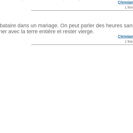
Christia
L'In
libataire dans un mariage. On peut parler des heures san
r avec la terre entière et rester vierge.
Christia
L'In