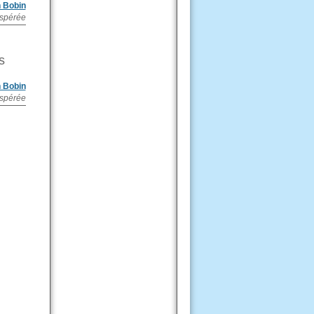
n Bobin
espérée
s
n Bobin
espérée