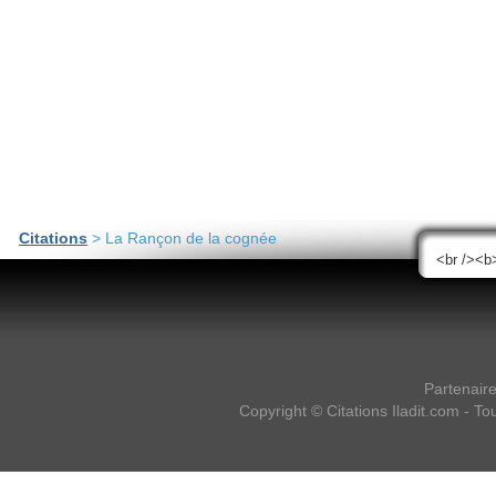
Citations
> La Rançon de la cognée
Partenair
Copyright ©
Citations Iladit.com
- Tou