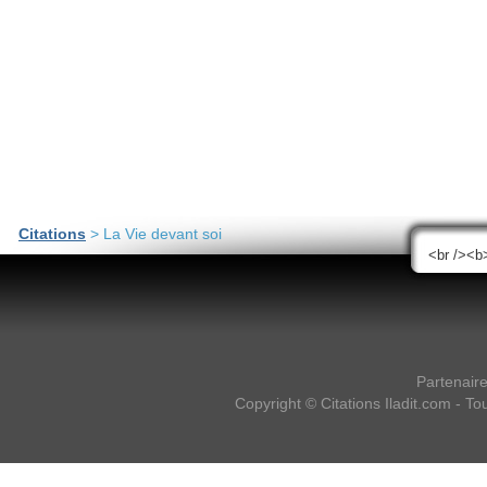
Citations
> La Vie devant soi
Partenair
Copyright ©
Citations Iladit.com
- Tou