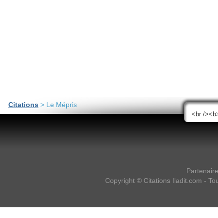
Citations
> Le Mépris
Partenair
Copyright ©
Citations Iladit.com
- Tou