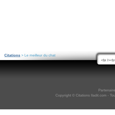
Citations
> Le meilleur du chat
Partenair
Copyright ©
Citations Iladit.com
- Tou