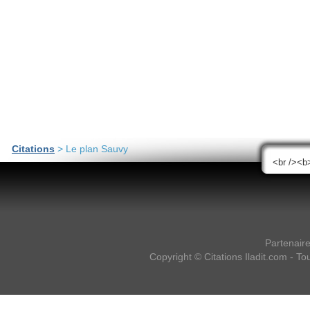
Citations
> Le plan Sauvy
Partenair
Copyright ©
Citations Iladit.com
- Tou