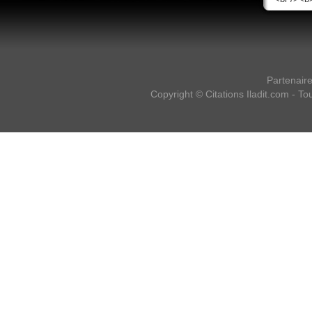
Partenair
Copyright ©
Citations Iladit.com
- Tou