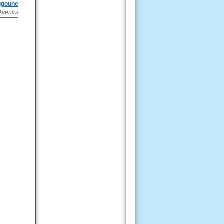
ggoune
Avenirs