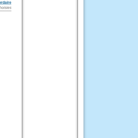
ordaire
hoisies