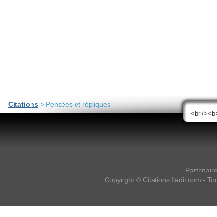
Citations
> Pensées et répliques
Partenair
Copyright ©
Citations Iladit.com
- Tou