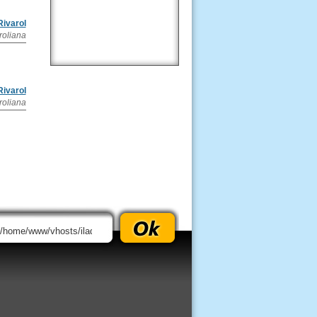
Rivarol
roliana
Rivarol
roliana