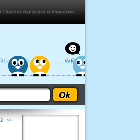
 Citations françaises et étrangères ...
-
2
>>