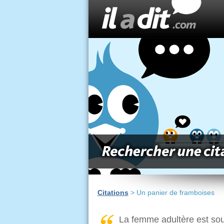
Citations
> Un panier de framboises
La femme adultère est sou