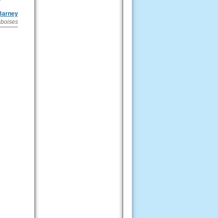
 Barney
mboises