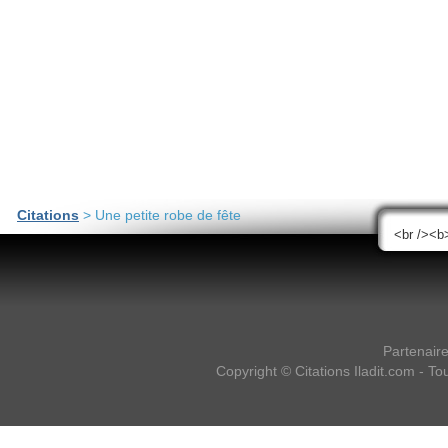
Citations
> Une petite robe de fête
Partenair
Copyright ©
Citations Iladit.com
- Tou