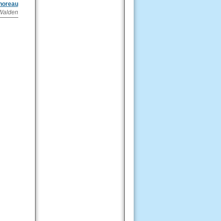
horeau
Walden