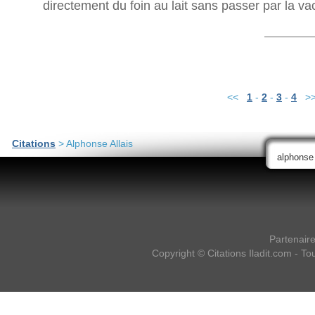
directement du foin au lait sans passer par la va
<<
1
-
2
-
3
-
4
>
Citations
> Alphonse Allais
Partenair
Copyright ©
Citations Iladit.com
- Tou