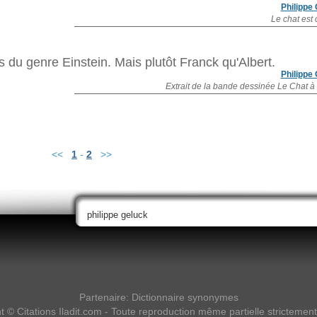
Philippe
Le chat est 
ais du genre Einstein. Mais plutôt Franck qu'Albert.
Philippe
Extrait de la bande dessinée Le Chat à
<<
1
-
2
>>
Partenaire:
Dictionnaire synonymes
ht ©
Citations Iladit.com
- Toute reproduction même partielle strictement 