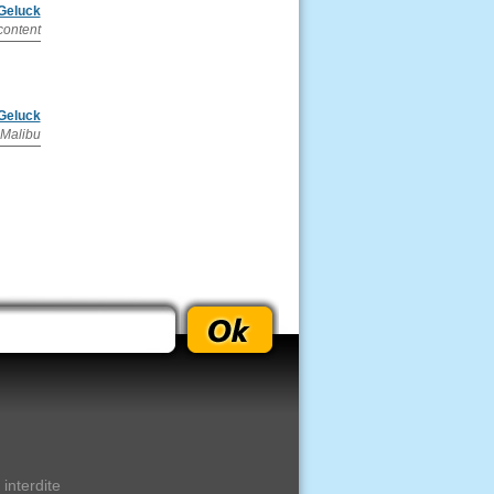
 Geluck
content
 Geluck
 Malibu
interdite