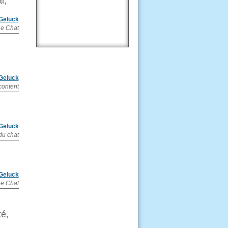
l,
 Geluck
Le Chat
 Geluck
content
 Geluck
du chat
 Geluck
Le Chat
té,