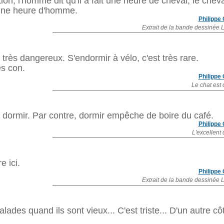
on, l'homme dit qu'il a fait une heure de cheval, le cheva
it une heure d'homme.
Philippe
Extrait de la bande dessinée 
 très dangereux. S'endormir à vélo, c'est très rare.
ès con.
Philippe
Le chat est 
dormir. Par contre, dormir empêche de boire du café.
Philippe
L'excellent 
e ici.
Philippe
Extrait de la bande dessinée 
des quand ils sont vieux... C'est triste... D'un autre cô