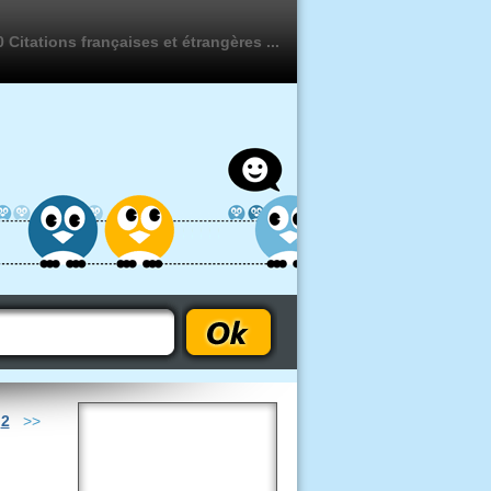
 Citations françaises et étrangères ...
-
2
>>