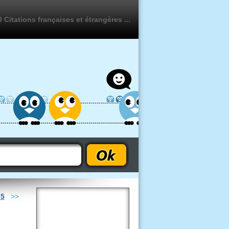
 Citations françaises et étrangères ...
-
5
>>