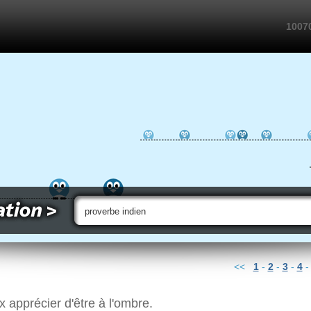
10070
<<
1
-
2
-
3
-
4
ux apprécier d'être à l'ombre.