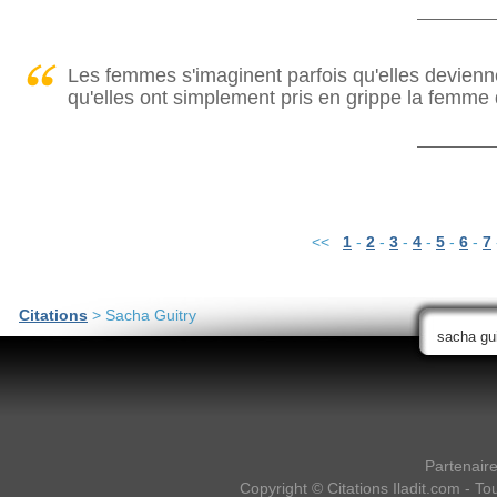
Les femmes s'imaginent parfois qu'elles devie
qu'elles ont simplement pris en grippe la femm
<<
1
-
2
-
3
-
4
-
5
-
6
-
7
Citations
> Sacha Guitry
Partenair
Copyright ©
Citations Iladit.com
- Tou