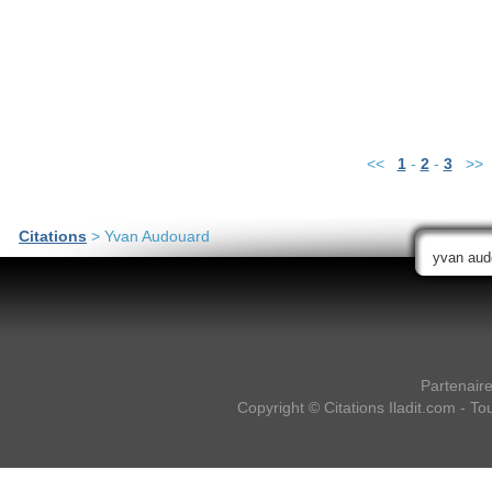
<<
1
-
2
-
3
>>
Citations
> Yvan Audouard
Partenair
Copyright ©
Citations Iladit.com
- Tou