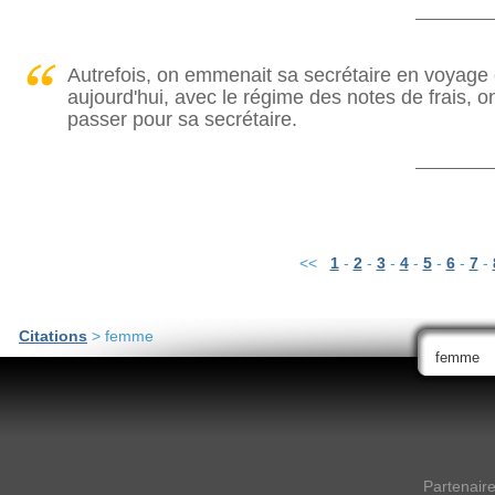
Autrefois, on emmenait sa secrétaire en voyage 
aujourd'hui, avec le régime des notes de frais
passer pour sa secrétaire.
<<
1
-
2
-
3
-
4
-
5
-
6
-
7
-
Citations
> femme
Partenair