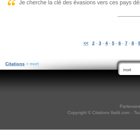
Je cherche la clé des évasions vers ces pays dési
<<
2
-
3
-
4
-
5
-
6
-
7
-
8
-
Citations
> mort
Partenair
Copyright ©
Citations Iladit.com
- Tou