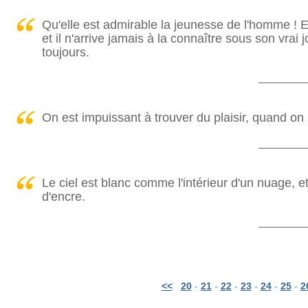
Qu'elle est admirable la jeunesse de l'homme ! El
et il n'arrive jamais à la connaître sous son vrai j
toujours.
On est impuissant à trouver du plaisir, quand on
Le ciel est blanc comme l'intérieur d'un nuage, e
d'encre.
<<
20
-
21
-
22
-
23
-
24
-
25
-
2