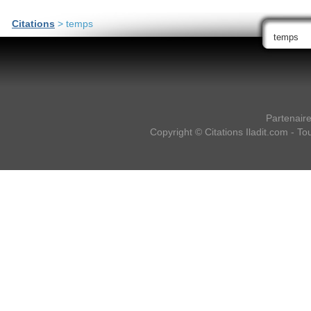
Citations
> temps
Partenair
Copyright ©
Citations Iladit.com
- Tou