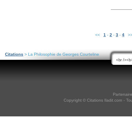
<<
1
-
2
-
3
-
4
>
Citations
> La Philosophie de Georges Courteline
Partenair
Copyright ©
Citations Iladit.com
- Tou