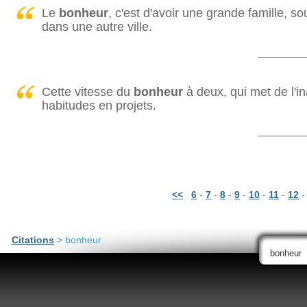
Le
bonheur
, c'est d'avoir une grande famille, so
dans une autre ville.
Cette vitesse du
bonheur
à deux, qui met de l'in
habitudes en projets.
<<
6
-
7
-
8
-
9
-
10
-
11
-
12
Citations
> bonheur