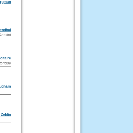
ergman
endhal
Rossini
oltaire
torique
augham
 Zeldin