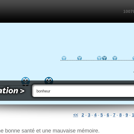
10070
<<
2
-
3
-
4
-
5
-
6
-
7
-
8
-
9
-
 une bonne santé et une mauvaise mémoire.