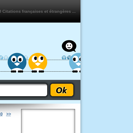
 Citations françaises et étrangères ...
10
>>