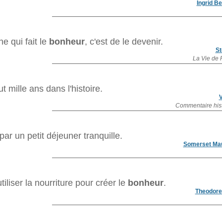
Ingrid B
he qui fait le
bonheur
, c'est de le devenir.
St
La Vie de 
t mille ans dans l'histoire.
V
Commentaire his
 un petit déjeuner tranquille.
Somerset M
tiliser la nourriture pour créer le
bonheur
.
Theodore