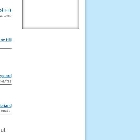
é, Fils
n livre
ne Hill
egaard
 veritas
briand
e-tombe
fut