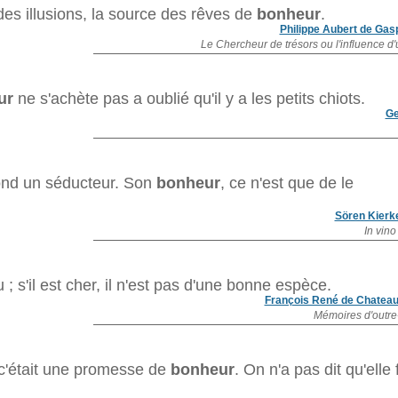
des illusions, la source des rêves de
bonheur
.
Philippe Aubert de Gasp
Le Chercheur de trésors ou l'influence d'u
ur
ne s'achète pas a oublié qu'il y a les petits chiots.
Ge
nd un séducteur. Son
bonheur
, ce n'est que de le
Sören Kierk
In vino
; s'il est cher, il n'est pas d'une bonne espèce.
François René de Chateau
Mémoires d'outr
 c'était une promesse de
bonheur
. On n'a pas dit qu'elle 