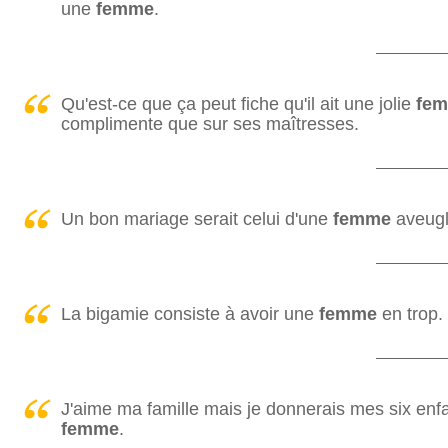
une
femme
.
Qu'est-ce que ça peut fiche qu'il ait une jolie
fe
complimente que sur ses maîtresses.
Un bon mariage serait celui d'une
femme
aveugl
La bigamie consiste à avoir une
femme
en trop.
J'aime ma famille mais je donnerais mes six en
femme
.