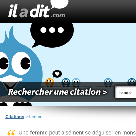
Citations
> femme
Une
femme
peut aisément se déguiser en monstr