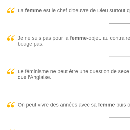
La
femme
est le chef-d'oeuvre de Dieu surtout q
Je ne suis pas pour la
femme
-objet, au contrair
bouge pas.
Le féminisme ne peut être une question de sexe 
que l'Anglaise.
On peut vivre des années avec sa
femme
puis o