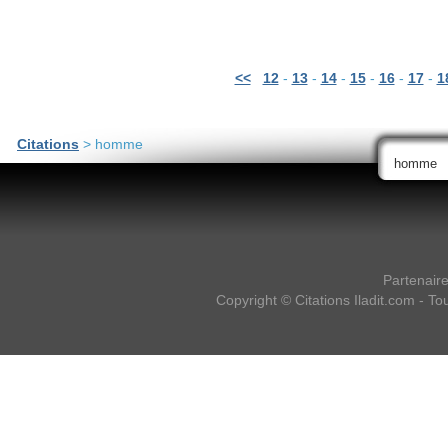
<<
12
-
13
-
14
-
15
-
16
-
17
-
1
Citations
> homme
Partenair
Copyright ©
Citations Iladit.com
- Tou